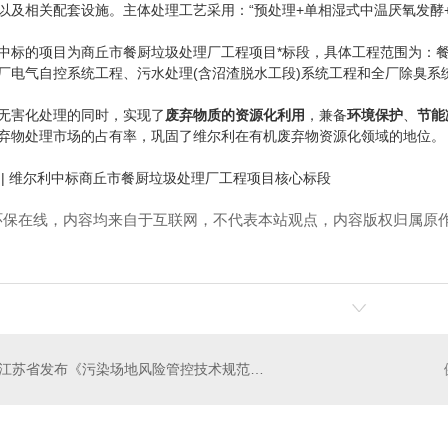
以及相关配套设施。主体处理工艺采用：“预处理+单相湿式中温厌氧发酵+
的项目为商丘市餐厨垃圾处理厂工程项目*标段，具体工程范围为：餐
厂电气自控系统工程、污水处理(含沼渣脱水工段)系统工程和全厂除臭系
害化处理的同时，实现了
废弃物质的资源化利用
，兼备
环境保护
、
节能
弃物处理市场的占有率，巩固了维尔利在有机废弃物资源化领域的地位。
 | 维尔利中标商丘市餐厨垃圾处理厂工程项目核心标段
环保在线，内容均来自于互联网，不代表本站观点，内容版权归属原
江苏省发布《污染场地风险管控技术规范（征求意见稿）》
观灯
四川洗墙灯