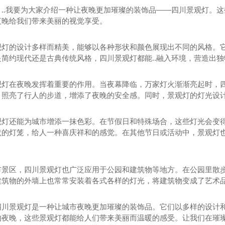
！..我要为大家介绍一种让夜晚更加璀璨的装饰品——四川景观灯。
夜晚给我们带来美丽的视觉享受。
观灯的设计多样而精美，能够以各种形状和颜色展现出不同的风格。
是简约现代还是古典传统风格，四川景观灯都能..融入环境，营造出
观灯在夜晚发挥着重要的作用。当夜幕降临，万家灯火渐渐亮起时，
，照亮了行人的步道，增添了夜晚的安全感。同时，景观灯的灯光设计
观灯还能为城市增添一抹色彩。在节假日和特殊场合，这些灯光会变
状的灯笼，给人一种喜庆祥和的感觉。在其他节日或活动中，景观灯
市景区，四川景观灯也广泛应用于公园和建筑物等地方。在公园里散
建筑物的外墙上也常常安装着各式各样的灯光，将建筑物变成了艺术
四川景观灯是一种让城市夜晚更加璀璨的装饰品。它们以多样的设计
的夜晚，这些景观灯都能给人们带来美丽而温暖的感受。让我们在璀
观灯
四川洗墙灯