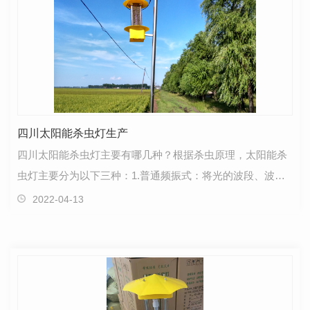
四川太阳能杀虫灯生产
四川太阳能杀虫灯主要有哪几种？根据杀虫原理，太阳能杀
虫灯主要分为以下三种：1.普通频振式：将光的波段、波的
频率设定在特定范围内，近距离用光，远距离用波来引…
2022-04-13